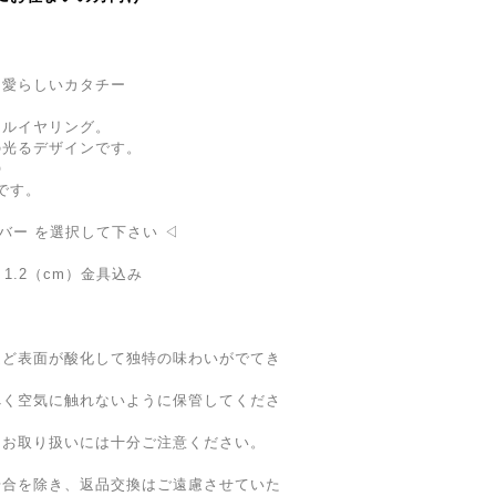
て愛らしいカタチー
ナルイヤリング。
の光るデザインです。
◎
ンです。
バー を選択して下さい ◁
み 1.2（cm）金具込み
ほど表面が酸化して独特の味わいがでてき
べく空気に触れないように保管してくださ
、お取り扱いには十分ご注意ください。
場合を除き、返品交換はご遠慮させていた