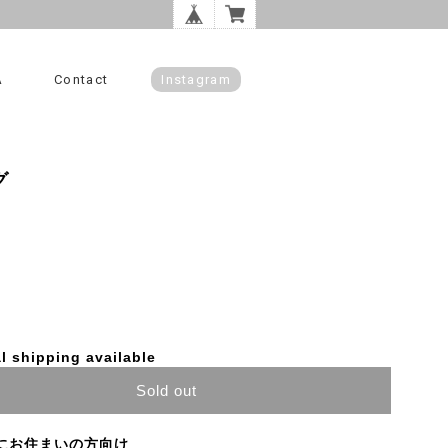
A
Contact
Instagram
グ
l shipping available
Sold out
にお住まいの方向け