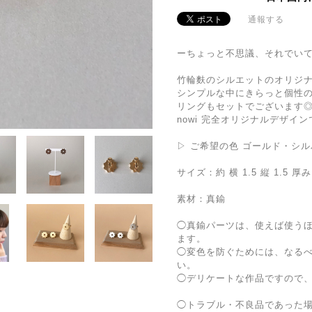
通報する
ーちょっと不思議、それでい
竹輪麩のシルエットのオリジ
シンプルな中にきらっと個性
リングもセットでございます
nowi 完全オリジナルデザイ
▷ ご希望の色 ゴールド・シル
サイズ：約 横 1.5 縦 1.5 厚
素材：真鍮
◯真鍮パーツは、使えば使う
ます。
◯変色を防ぐためには、なる
い。
◯デリケートな作品ですので
◯トラブル・不良品であった