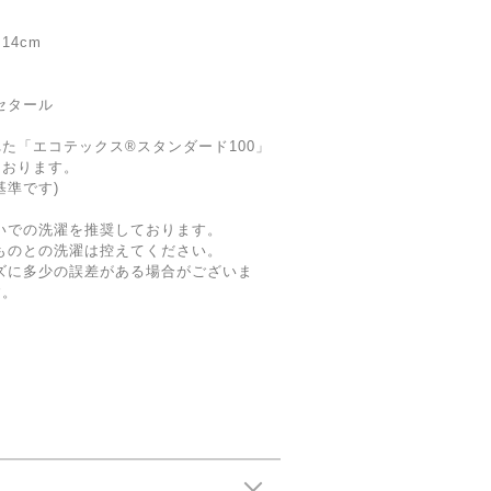
4cm
セタール
た「エコテックス®スタンダード100」
ております。
基準です)
いでの洗濯を推奨しております。
ものとの洗濯は控えてください。
ズに多少の誤差がある場合がございま
す。