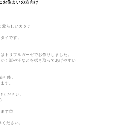
にお住まいの方向け
て愛らしいカタチ ー
スタイです。
。
地はトリプルガーゼでお作りしました。
らかく涎や汗などを拭き取ってあげやすい
節可能。
けます。
びください。
)
ります◎
承ください。