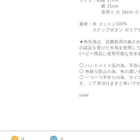
サイズ：約縦 27cm
横 21cm
首周り 大 16cm 小 1
素材：布 コットン100%
スナップボタン ポリア
★表生地は、抗菌処理の施され
の認証を受けた生地を使用し
(ベビー用品に使用可能な安全
◯ ハンドメイド品の為、手洗
◯ 色移り防止の為、色の濃い
◯ 一つ一つ手作りの為、サイ
す。ご了承頂けますと幸いで
nowi
0
0