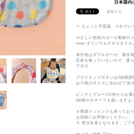
日本国内
通報する
ー ちょっと不思議、それでい
やさしい色味のガーゼ素材の
nowi オリジナルテキスタイル
表生地はダブルガーゼ、裏生
芯材を使っていないので、柔
です◎
プラスナップボタンは2段階調
お子様のサイズに合わせて頂
ピンクとブルーの2色からお選
(絵柄のモチーフも違いますよ♪
※簡易ラッピングも承ってお
お気軽にお声掛けください。
※ 受注生産となります。ご了