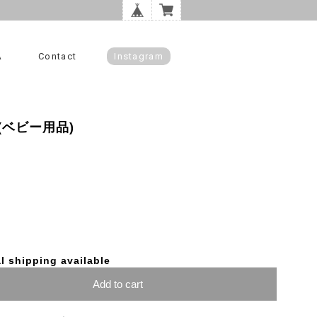
A
Contact
Instagram
ベビー用品)
l shipping available
Add to cart