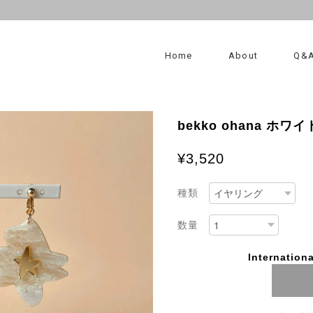
Home
About
Q&
bekko ohana ホ
¥3,520
種類
数量
Internationa