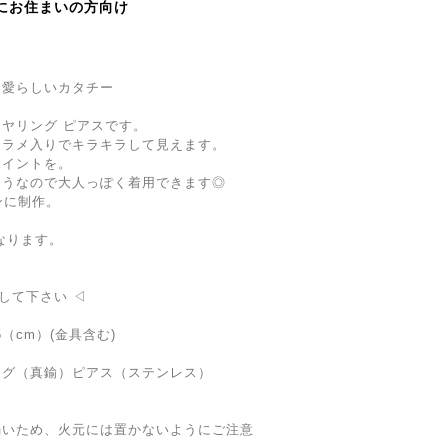
にお住まいの方向け
て愛らしいカタチー
ヤリング ピアスです。
はラメ入りでキラキラして見えます。
ポイントを。
こうなので大人っぽく着用できます◎
ンに制作。
なります。
して下さい ◁
.5（cm）(金具含む)
ング（真鍮）ピアス（ステンレス）
弱いため、火元には置かないようにご注意