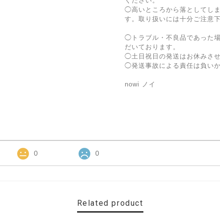
ください。
◯高いところから落としてし
す。取り扱いには十分ご注意
◯トラブル・不良品であった
だいております。
◯土日祝日の発送はお休みさ
◯発送事故による責任は負い
nowi ノイ
0
0
Related product